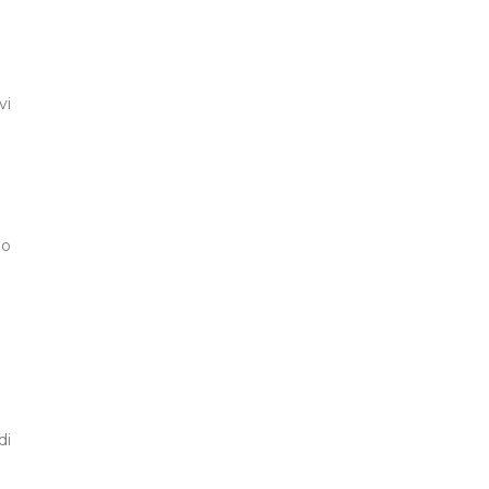
vi
io
di