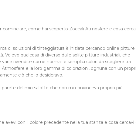
 Per cominciare, come hai scoperto Zoccali Atmosfere e cosa cerca
rca di soluzioni di tinteggiatura è iniziata cercando online pitture
. Volevo qualcosa di diverso dalle solite pitture industriali, che
arie rivendite come normali e semplici colori da scegliere tra
i Atmosfere e la loro gamma di colorazioni, ognuna con un propr
tamente ciò che io desideravo.
na parete del mio salotto che non mi convinceva proprio più.
 avevi con il colore precedente nella tua stanza e cosa cercavi 