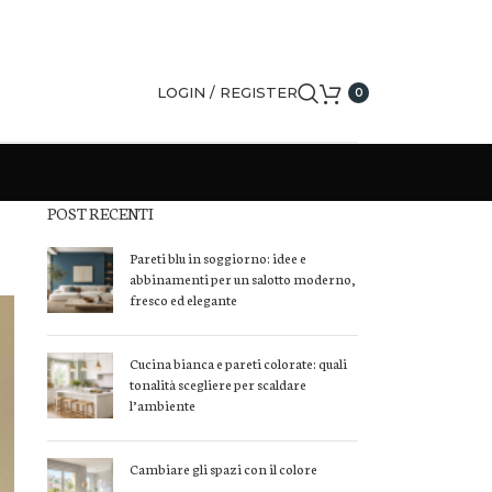
LOGIN / REGISTER
0
POST RECENTI
Pareti blu in soggiorno: idee e
abbinamenti per un salotto moderno,
fresco ed elegante
Cucina bianca e pareti colorate: quali
tonalità scegliere per scaldare
l’ambiente
Cambiare gli spazi con il colore