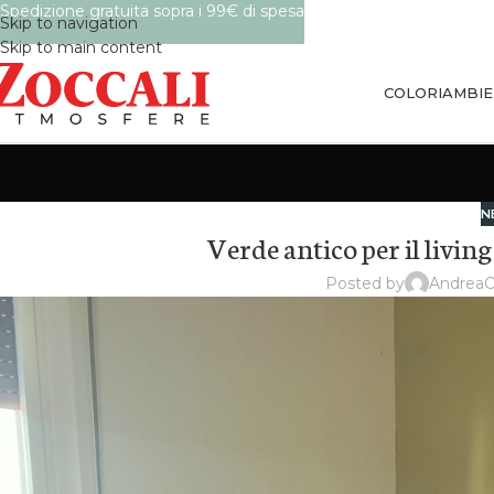
Spedizione gratuita sopra i 99€ di spesa
Skip to navigation
Skip to main content
COLORI
AMBIE
N
Verde antico per il livin
Posted by
Andrea
O