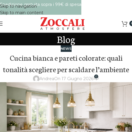
Spedizione gratuita sopra i 99€ di spesa
Skip to navigation
Skip to main content
Blog
NEWS
Cucina bianca e pareti colorate: quali
tonalità scegliere per scaldare l’ambiente
0
Andrea
On 17 Giugno 2026