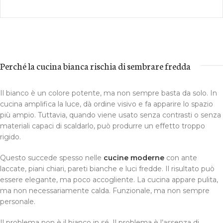
Perché la cucina bianca rischia di sembrare fredda
Il bianco è un colore potente, ma non sempre basta da solo. In
cucina amplifica la luce, dà ordine visivo e fa apparire lo spazio
più ampio. Tuttavia, quando viene usato senza contrasti o senza
materiali capaci di scaldarlo, può produrre un effetto troppo
rigido.
Questo succede spesso nelle
cucine moderne
con ante
laccate, piani chiari, pareti bianche e luci fredde. Il risultato può
essere elegante, ma poco accogliente. La cucina appare pulita,
ma non necessariamente calda. Funzionale, ma non sempre
personale.
Il problema non è il bianco in sé. Il problema è l’assenza di