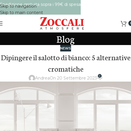
Spedizione gratuita sopra i 99€ di spesa
Skip to navigation
Skip to main content
Blog
NEWS
Dipingere il salotto di bianco: 5 alternative
cromatiche
0
Andrea
On 20 Settembre 2023