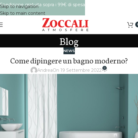
Spedizione gratuita sopra i 99€ di spesa
Skip to navigation
Skip to main content
Blog
NEWS
Come dipingere un bagno moderno?
0
Andrea
On 19 Settembre 2022