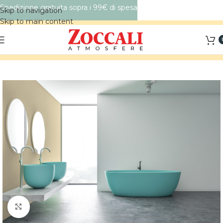
Spedizione gratuita sopra i 99€ di spesa
Skip to navigation
Skip to main content
Click to enlarge