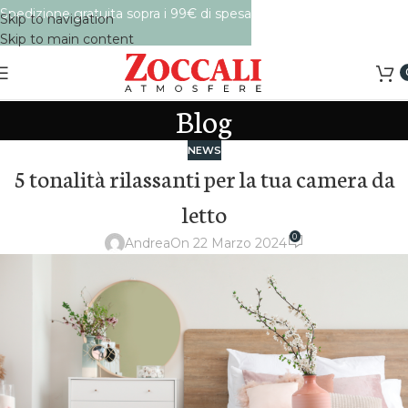
Spedizione gratuita sopra i 99€ di spesa
Skip to navigation
Skip to main content
Blog
NEWS
5 tonalità rilassanti per la tua camera da
letto
0
Andrea
On 22 Marzo 2024