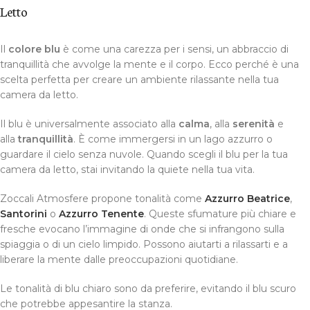
Letto
Il
colore blu
è come una carezza per i sensi, un abbraccio di
tranquillità che avvolge la mente e il corpo. Ecco perché è una
scelta perfetta per creare un ambiente rilassante nella tua
camera da letto.
Il blu è universalmente associato alla
calma
, alla
serenità
e
alla
tranquillità
. È come immergersi in un lago azzurro o
guardare il cielo senza nuvole. Quando scegli il blu per la tua
camera da letto, stai invitando la quiete nella tua vita.
Zoccali Atmosfere propone tonalità come
Azzurro Beatrice
,
Santorini
o
Azzurro Tenente
. Queste sfumature più chiare e
fresche evocano l’immagine di onde che si infrangono sulla
spiaggia o di un cielo limpido. Possono aiutarti a rilassarti e a
liberare la mente dalle preoccupazioni quotidiane.
Le tonalità di blu chiaro sono da preferire, evitando il blu scuro
che potrebbe appesantire la stanza.