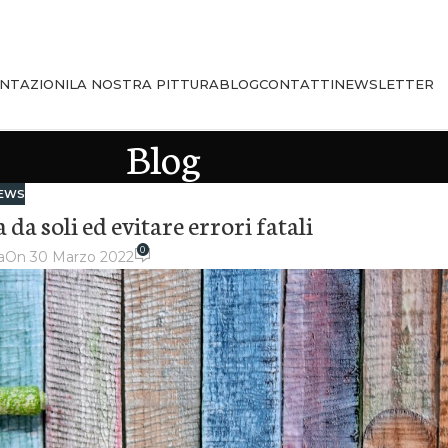
NTAZIONI
LA NOSTRA PITTURA
BLOG
CONTATTI
NEWSLETTER
Blog
EWS
 da soli ed evitare errori fatali
0
a
On 30 Marzo 2022