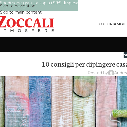
Spedizione gratuita sopra i 99€ di spesa
Skip to navigation
Skip to main content
COLORI
AMBIE
N
10 consigli per dipingere casa
Posted by
Andre