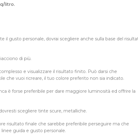
/litro.
e il gusto personale, dovrai scegliere anche sulla base del risulta
iacciono di più.
plesso e visualizzare il risultato finito. Può darsi che
e che vuoi ricreare, il tuo colore preferito non sia indicato.
anca è forse preferibile per dare maggiore luminosità ed offrire la
dovresti scegliere tinte scure, metalliche.
re risultato finale che sarebbe preferibile perseguire ma che
o linee guida e gusto personale.