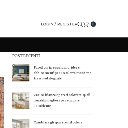
LOGIN / REGISTER
0
POST RECENTI
Pareti blu in soggiorno: idee e
abbinamenti per un salotto moderno,
fresco ed elegante
Cucina bianca e pareti colorate: quali
tonalità scegliere per scaldare
l’ambiente
Cambiare gli spazi con il colore