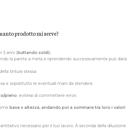
Quanto prodotto mi serve?
r 5 anni (
buttando soldi
);
pendo la parete a metà e riprendendo successivamente può darsi
della tintura stessa.
resa e soprattutto le eventuali mani da stendere.
to/pieno
: eviterai di commettere errori.
 come
base x altezza, andando poi a sommare tra loro i valori
ntitativo necessario per il tuo lavoro. A seconda della diluizione