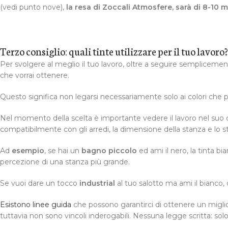
(vedi punto nove),
la resa di Zoccali Atmosfere, sarà di 8-10 mq
Terzo consiglio: quali tinte utilizzare per il tuo lavoro?
Per svolgere al meglio il tuo lavoro, oltre a seguire semplicement
che vorrai ottenere.
Questo significa non legarsi necessariamente solo ai colori che p
Nel momento della scelta è importante vedere il lavoro nel suo com
compatibilmente con gli arredi, la dimensione della stanza e lo stil
Ad
esempio
, se hai un
bagno piccolo
ed ami il nero, la tinta bi
percezione di una stanza più grande.
Se vuoi dare un tocco
industrial
al tuo salotto ma ami il bianco, 
Esistono linee guida
che possono garantirci di ottenere un miglio
tuttavia non sono vincoli inderogabili. Nessuna legge scritta: sol