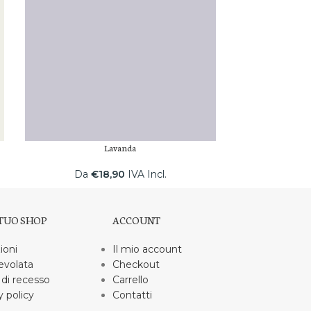
Lavanda
Da
€
18,90
IVA Incl.
Da
€
 TUO SHOP
ACCOUNT
ioni
Il mio account
evolata
Checkout
 di recesso
Carrello
y policy
Contatti