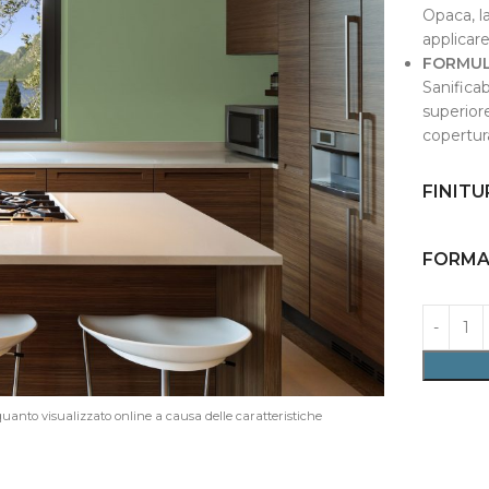
Opaca, la
applicare
FORMUL
Sanificab
superiore
copertura
FINITU
FORM
 quanto visualizzato online a causa delle caratteristiche