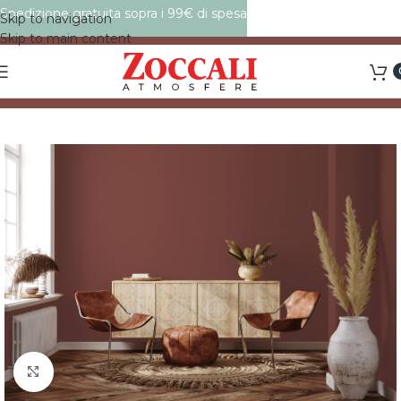
Spedizione gratuita sopra i 99€ di spesa
Skip to navigation
Skip to main content
Click to enlarge