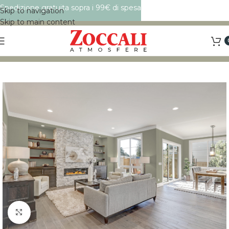
Spedizione gratuita sopra i 99€ di spesa
Skip to navigation
Skip to main content
Click to enlarge